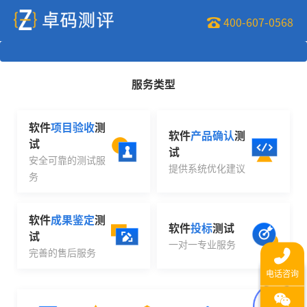
400-607-0568
服务类型
软件
项目验收
测
软件
产品确认
测
试
试
安全可靠的测试服
提供系统优化建议
务
软件
成果鉴定
测
软件
投标
测试
试
一对一专业服务
完善的售后服务