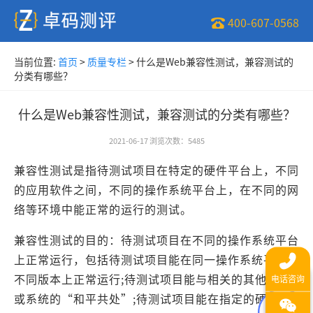
400-607-0568
当前位置:
首页
>
质量专栏
>
什么是Web兼容性测试，兼容测试的
分类有哪些？
什么是Web兼容性测试，兼容测试的分类有哪些？
2021-06-17
浏览次数
：
5485
兼容性测试是指待测试项目在特定的硬件平台上，不同
的应用软件之间，不同的操作系统平台上，在不同的网
络等环境中能正常的运行的测试。
兼容性测试的目的：待测试项目在不同的操作系统平台
上正常运行，包括待测试项目能在同一操作系统平台的
不同版本上正常运行;待测试项目能与相关的其他软件
或系统的“和平共处”;待测试项目能在指定的硬件环