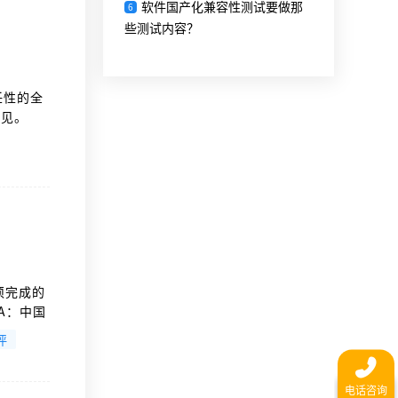
软件国产化兼容性测试要做那
6
些测试内容？
任性的全
偏见。
须完成的
A：中国
鉴定、软
评