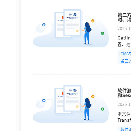
第三方
时、请
2025-1
Gat
置、通
理；支
CM
实用户
第三
结果的
软件测
和Ses
2025-1
本文深
Tran
证类型
软件