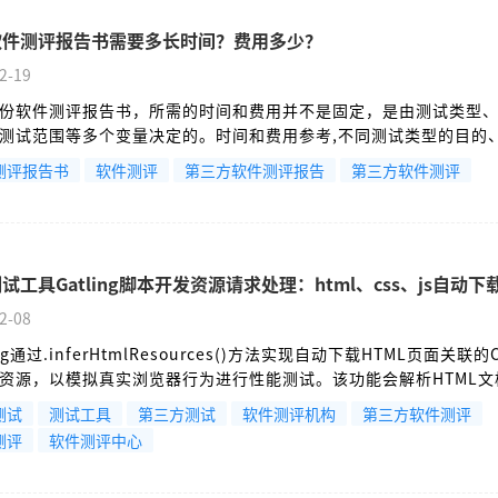
软件测评报告书需要多长时间？费用多少？
2-19
份软件测评报告书，所需的时间和费用并不是固定，是由测试类型
测试范围等多个变量决定的。时间和费用参考,不同测试类型的目的
作量差异巨大，其周期和费用也相应不同。
测评报告书
软件测评
第三方软件测评报告
第三方软件测评
试工具Gatling脚本开发资源请求处理：html、css、js自动下
2-08
ing通过.inferHtmlResources()方法实现自动下载HTML页面关联的
资源，以模拟真实浏览器行为进行性能测试。该功能会解析HTML文
链接并发起并发请求。可通过协议级或请求级启用，使用silentUri
测试
测试工具
第三方测试
软件测评机构
第三方软件测评
噪音，并配置maxConnectionsPerHost优化连接。注意Gatli
测评
软件测评中心
aScript，仅解析初始HTML中的静态链接，可通过.disableCachi
景，使用WhiteList/BlackLi