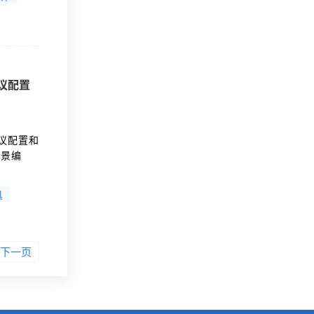
业级处理
多阶段管道
协议配置
协议配置和
场景编
了全局、
构建专业
具
L配
下一页