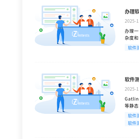
办理
2025-1
办理一
杂度和
所需工
软件
软件测
2025-1
Gatl
等静态
取资源
软件
资源报告
软件
行Jav
次访问场