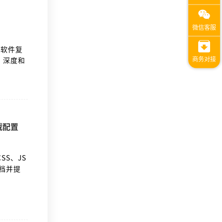
、软件复
、深度和
载配置
CSS、JS
档并提
过滤静态
ng不会执
ng模拟首