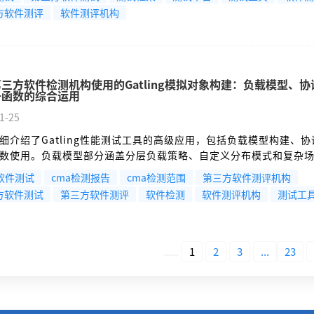
应双向转换模式，以及Session的状态管理和异步操作机制。通过企
方软件测评
软件测评机构
展示了组件间的协同工作方式，体现了Gatling基于函数式编程的
构，为复杂测试场景提供了强大的验证、转换和状态管理能力。
第三方软件检测机构使用的Gatling模拟对象构建：负载模型、
子函数的综合运用
1-25
细介绍了Gatling性能测试工具的高级应用，包括负载模型构建、
数使用。负载模型部分涵盖分层负载策略、自定义分布模式和复杂
议配置涉及HTTP/WebSocket的高级参数设置；钩子函数部分展示
A软件测试
cma检测报告
cma检测范围
第三方软件测评机构
请求级别的生命周期管理。文章通过完整的配置示例，演示了如何
方软件测试
第三方软件测评
软件检测
软件测评机构
测试工
能测试模拟，满足企业级应用的复杂测试需求，包括连接池优化、SS
言验证等高级特性。
1
2
3
...
23