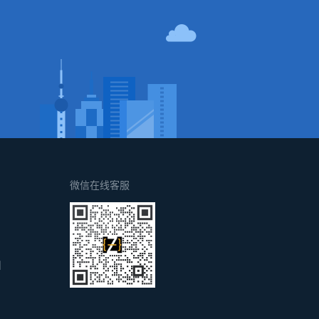
！
微信在线客服
d