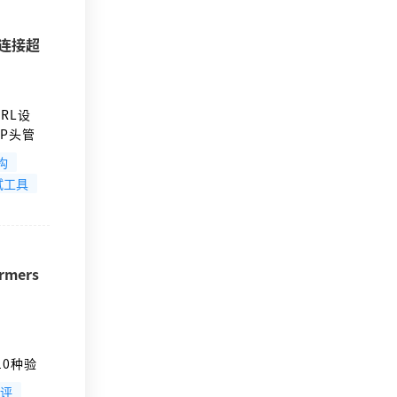
：连接超
RL设
P头管
精准模拟真
构
确保测试
试工具
mers
、
10种验
er的请
评