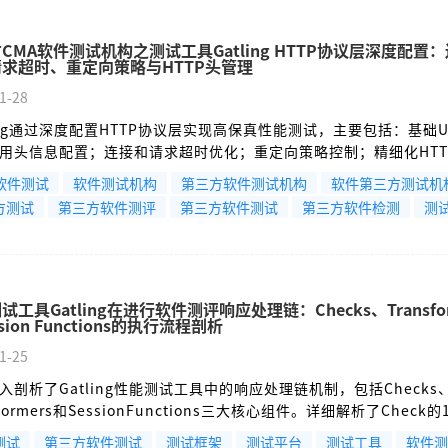
CMA软件测试机构之测试工具Gatling HTTP协议层深度配置
求超时、重定向策略与HTTP头管理
1-28
ling通过深度配置HTTP协议层实现高保真性能测试，主要包括：基础U
用头信息配置；连接和请求超时优化；重定向策略控制；精细化HTT
持HTTP/2协议、连接池优化及异步DNS等高级特性。这些配置能
A软件测试
软件测试机构
第三方软件测试机构
软件第三方测试机
行为，识别系统瓶颈，并根据不同测试场景需求进行针对性优化，
方测试
第三方软件测评
第三方软件测试
第三方软件检测
测
准确性和可靠性。
试工具Gatling在进行软件测评响应处理链：Checks、Transfor
sion Functions的执行流程剖析
1-25
入剖析了Gatling性能测试工具中的响应处理链机制，包括Checks
sformers和SessionFunctions三大核心组件。详细解析了Check的
（状态检查、性能监控、JSON路径等）及其执行流程，Transform
测试
第三方软件测试
测试框架
测试平台
测试工具
软件测