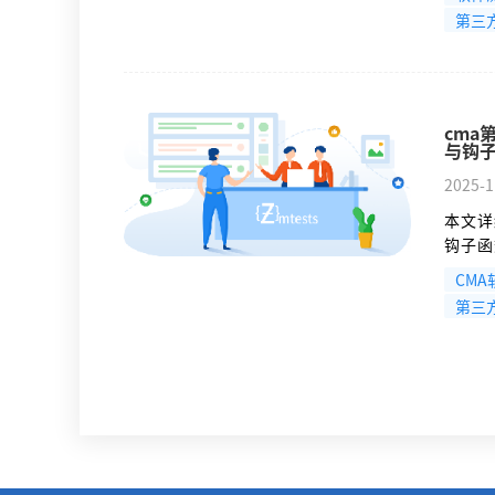
求/响
第三
链示例
处理架
cma
与钩
2025-1
本文详
钩子函
排；协
CM
场景和
第三
化的性
置、断