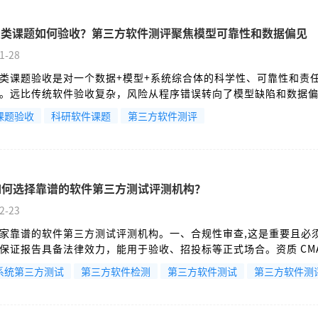
算法类课题如何验收？第三方软件测评聚焦模型可靠性和数据偏见
1-28
法类课题验收是对一个数据+模型+系统综合体的科学性、可靠性和责
。远比传统软件验收复杂，风险从程序错误转向了模型缺陷和数据
课题验收
科研软件课题
第三方软件测评
如何选择靠谱的软件第三方测试评测机构？
2-23
家靠谱的软件第三方测试评测机构。一、合规性审查,这是重要且必
保证报告具备法律效力，能用于验收、招投标等正式场合。资质 CM
证（CMA）是国家对检测机构的强制性认证。用于项目验收、成果
系统第三方测试
第三方软件检测
第三方软件测试
第三方软件测
退税等场景，必须选择具备CMA资质的机构。