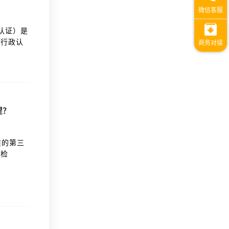
认证）是
或行政认
理？
质的第三
线检
金的有效