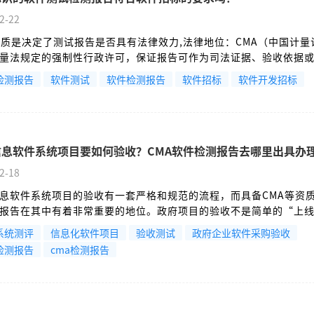
2-22
资质是决定了测试报告是否具有法律效力,法律地位：CMA（中国计量
量法规定的强制性行政许可，保证报告可作为司法证据、验收依据
，是招标方规避法律风险、保证采购合规的基础。
检测报告
软件测试
软件检测报告
软件招标
软件开发招标
信息软件系统项目要如何验收？CMA软件检测报告去哪里出具办
2-18
息软件系统项目的验收有一套严格和规范的流程，而具备CMA等资
报告在其中有着非常重要的地位。政府项目的验收不是简单的“上
是一个贯穿项目生命周期的规范管理过程。主要目的是保证财政资
系统测评
信息化软件项目
验收测试
政府企业软件采购验收
项目目标的实现以及系统长期稳定运行。
检测报告
cma检测报告