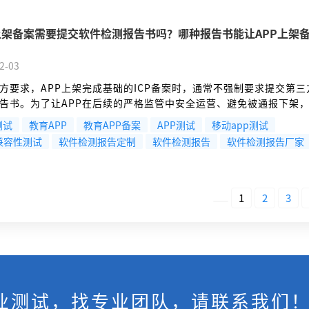
上架备案需要提交软件检测报告书吗？哪种报告书能让APP上架
？
2-03
方要求，APP上架完成基础的ICP备案时，通常不强制要求提交第三
告书。为了让APP在后续的严格监管中安全运营、避免被通报下架
测报告很重要。目前能让APP更顺利通过监管审查的，是 “个人信
测试
教育APP
教育APP备案
APP测试
移动app测试
报告” 。当前工信部、网信办、公安部等多部门的监管和专项整治
p兼容性测试
软件检测报告定制
软件检测报告
软件检测报告厂家
都聚焦于APP的个人信息收集使用是否合规。
1
2
3
业测试，找专业团队，请联系我们