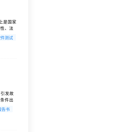
上是国家
威性、法
软件测试
即引发故
发条件出
。建议与
报告书
或"记录