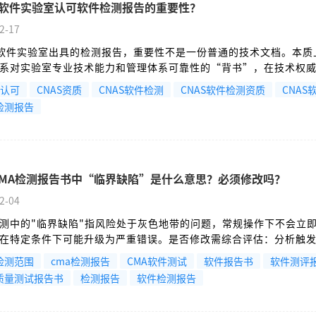
S软件实验室认可软件检测报告的重要性？
2-17
S软件实验室出具的检测报告，重要性不是一份普通的技术文档。本质
系对实验室专业技术能力和管理体系可靠性的“背书”，在技术权
和市场公信力层面具有不可替代的作用。
S认可
CNAS资质
CNAS软件检测
CNAS软件检测资质
CNAS
检测报告
CMA检测报告书中“临界缺陷”是什么意思？必须修改吗？
2-04
测中的"临界缺陷"指风险处于灰色地带的问题，常规操作下不会立
在特定条件下可能升级为严重错误。是否修改需综合评估：分析触
率和影响程度；考虑软件生命周期长短；权衡修复成本与潜在收益
检测范围
cma检测报告
CMA软件测试
软件报告书
软件测评
队、产品经理共同评估风险等级，最终做出"立即修复"、"计划修复"
质量测试报告书
检测报告
软件检测报告
复"的决策，并确保决策过程有完整记录。