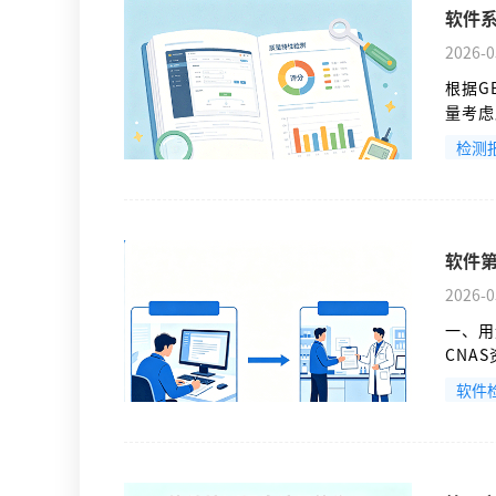
软件系
2026-0
根据G
量考虑
收、成
检测
为《系
软件产
软件
2026-0
一、用
CNA
一定需
软件
招投标