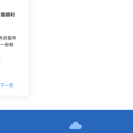
备案顺利
方的软件
，一份权
息安全合
行动，整
下一页
！