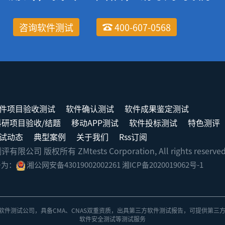
咨询软件测试
400-607-0568
件项目验收测试
软件确认测试
软件成果鉴定测试
科研项目验收/结题
移动APP测试
软件投标测试
特色测评
试动态
典型案例
关于我们
Rss订阅
司 版权所有 ZMtests Corporation, All rights reserve
号为：
湘公网安备43019002002261
湘ICP备2020019062号-1
软件测试公司
，具备
CMA、CNAS双重资质
，出具
第三方软件测试报告
，可提供第三
软件安全测试
等测试服务