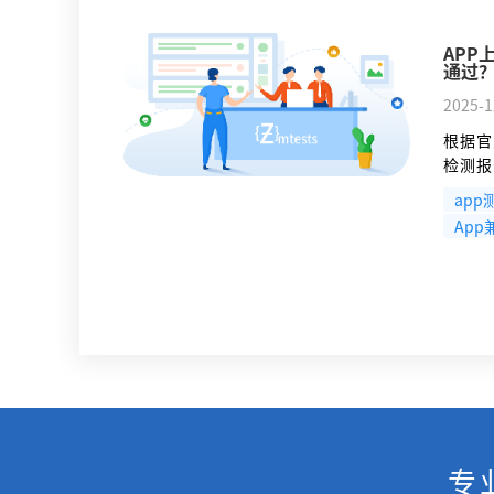
APP
通过
2025-1
根据官
检测报
威的检
app
规检测
Ap
顿重点
专