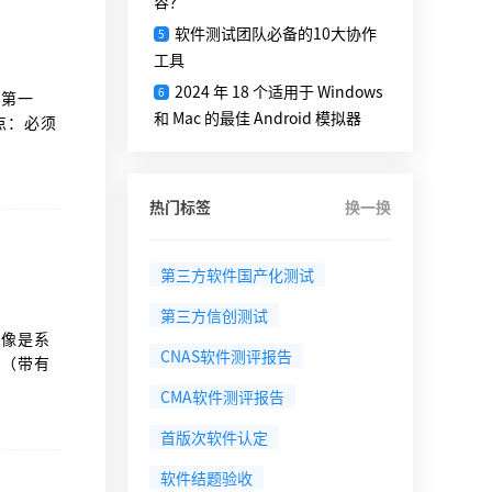
容？
软件测试团队必备的10大协作
5
工具
2024 年 18 个适用于 Windows
6
。第一
和 Mac 的最佳 Android 模拟器
点：必须
员会）
热门标签
换一换
第三方软件国产化测试
第三方信创测试
就像是系
CNAS软件测评报告
评（带有
CMA软件测评报告
首版次软件认定
软件结题验收