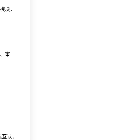
模块，
、审
际互认，