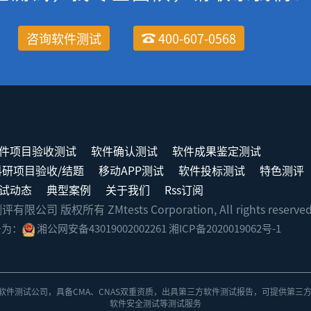
咨询软件测试
400-607-0568
件项目验收测试
软件确认测试
软件成果鉴定测试
科研项目验收/结题
移动APP测试
软件投标测试
特色测评
试动态
典型案例
关于我们
Rss订阅
司 版权所有 ZMtests Corporation, All rights reserve
号为：
湘公网安备43019002002261
湘ICP备2020019062号-1
软件测试公司
，具备
CMA、CNAS双重资质
，出具
第三方软件测试报告
，可提供第三
软件安全测试
等测试服务