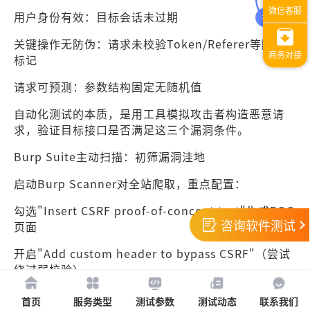
用户身份有效：目标会话未过期
关键操作无防伪：请求未校验Token/Referer等防护
标记
请求可预测：参数结构固定无随机值
自动化测试的本质，是用工具模拟攻击者构造恶意请
求，验证目标接口是否满足这三个漏洞条件。
Burp Suite主动扫描：初筛漏洞洼地
启动Burp Scanner对全站爬取，重点配置：
勾选"Insert CSRF proof-of-concept test"生成POC
咨询软件测试
页面
开启"Add custom header to bypass CSRF"（尝试
绕过弱校验）
扫描报告聚焦两类接口：
首页
服务类型
测试参数
测试动态
联系我们