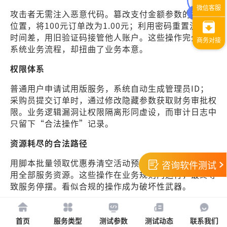
攻击者无需注入恶意代码。篡改支付金额参数的小数点
位置，将100元订单改为1.00元；利用密码重置流程的
时间差，用旧验证码接管他人账户。这些操作完全符合
系统业务流程，却扭曲了业务本意。
权限体系
普通用户申请试用版服务，系统自动生成管理员ID；
采购员提交订单时，通过修改隐藏参数获取财务审批权
限。业务逻辑漏洞让权限隔离形同虚设，而审计日志中
只留下“合法操作”记录。
资源耗尽的合法路径
用脚本批量领取优惠券清空活动预算；发起千次预约占
咨询软件测试
用全部服务资源。这些操作在业务规则内运行，最终导
致服务停摆。看似合规的操作成为破坏性武器。
业务逻辑漏洞的深度检测方法论
首页
服务类型
测试参数
测试动态
联系我们
业务流沙盘推演