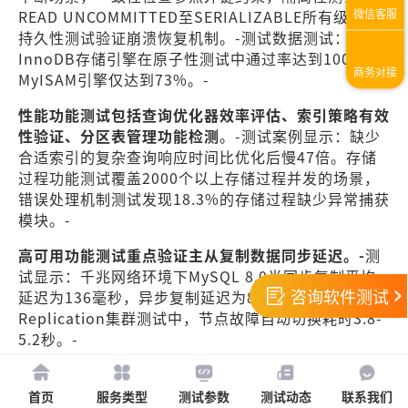
READ UNCOMMITTED至SERIALIZABLE所有级别，
持久性测试验证崩溃恢复机制。-测试数据测试：
InnoDB存储引擎在原子性测试中通过率达到100%，
MyISAM引擎仅达到73%。-
性能功能测试包括查询优化器效率评估、索引策略有效
性验证、分区表管理功能检测
。-测试案例显示：缺少
合适索引的复杂查询响应时间比优化后慢47倍。存储
过程功能测试覆盖2000个以上存储过程并发的场景，
错误处理机制测试发现18.3%的存储过程缺少异常捕获
模块。-
高可用功能测试重点验证主从复制数据同步延迟。-
测
试显示：千兆网络环境下MySQL 8.0半同步复制平均
咨询软件测试
延迟为136毫秒，异步复制延迟为89毫秒。Group
Replication集群测试中，节点故障自动切换耗时3.8-
5.2秒。-
首页
服务类型
测试参数
测试动态
联系我们