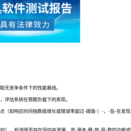
取无竞争条件下的性能基线。
，评估系统在预期负载下的表现。
（如响应时间指数级增长或错误率超过-阈值-）-，-旨-在发
时），检测是否存在因内存泄漏、资-源未-释-放-导-致的功能