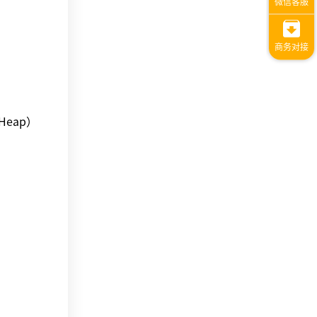
Heap）