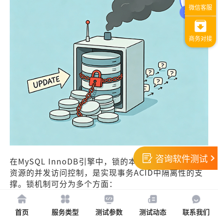
咨询软件测试
在MySQL InnoDB引擎中，锁的本质是对数据库共享
资源的并发访问控制，是实现事务ACID中隔离性的支
撑。锁机制可分为多个方面：
按锁粒度划分：全局锁、表级锁、行级锁、页级锁。行
首页
服务类型
测试参数
测试动态
联系我们
级锁是InnoDB的重要优势，粒度最细，并发度最高，